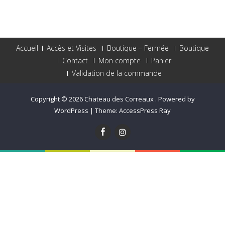
Accueil
Accès et Visites
Boutique – Fermée
Boutique
Contact
Mon compte
Panier
Validation de la commande
Copyright © 2026
Chateau des Correaux
.
Powered by
WordPress
|
Theme:
AccessPress Ray