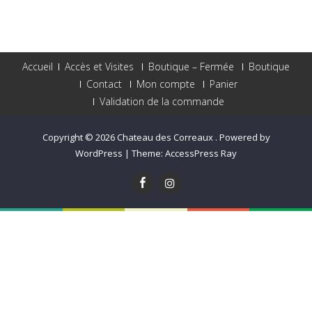
Accueil
Accès et Visites
Boutique – Fermée
Boutique
Contact
Mon compte
Panier
Validation de la commande
Copyright © 2026
Chateau des Correaux
.
Powered by
WordPress
|
Theme:
AccessPress Ray